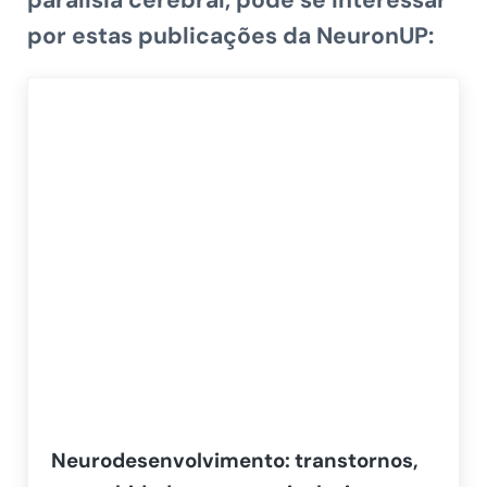
paralisia cerebral
,
pode se interessar
por estas publicações da NeuronUP:
Neurodesenvolvimento: transtornos,