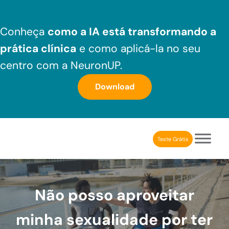
Skip to main content
Skip to header right navigation
Skip to after header navigation
Skip to site footer
Conheça
como a IA está transformando a
prática clínica
e como aplicá-la no seu
centro com a NeuronUP.
Download
Teste Grátis
NeuronUP Brasil
Aplicativo de estimulação cognitiva para profissionais
Não posso aproveitar
minha sexualidade por ter