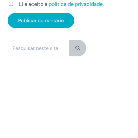
Li e aceito a
política de privacidade
.
Pesquisar neste site
Sidebar
Submit search