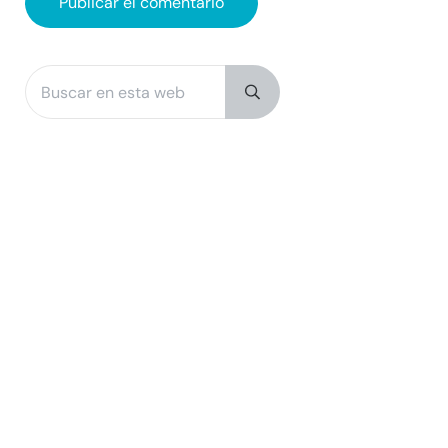
Buscar en esta web
Sidebar
Submit search