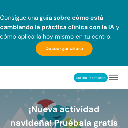
Saltar al contenido principal
Skip to header right navigation
Skip to after header navigation
Skip to site footer
Consigue una
guía sobre cómo
está
cambiando la práctica clínica
con la IA
y
cómo aplicarla hoy mismo en tu centro.
Descargar ahora
Solicita información
NeuronUP
REHABILITACIÓN COGNITIVA PROFESIONAL
¡Nueva actividad
navideña! Pruébala gratis