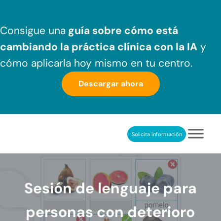
Saltar al contenido principal
Skip to header right navigation
Skip to after header navigation
Skip to site footer
Consigue una
guía sobre cómo
está
cambiando la práctica clínica
con la IA
y
cómo aplicarla hoy mismo en tu centro.
Descargar ahora
Solicita información
NeuronUP
REHABILITACIÓN COGNITIVA PROFESIONAL
Sesión de lenguaje para
personas con deterioro