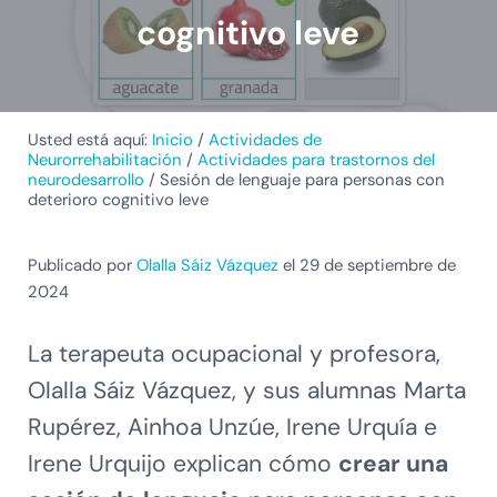
cognitivo leve
Usted está aquí:
Inicio
/
Actividades de
Neurorrehabilitación
/
Actividades para trastornos del
neurodesarrollo
/
Sesión de lenguaje para personas con
deterioro cognitivo leve
Publicado por
Olalla Sáiz Vázquez
el 29 de septiembre de
2024
La terapeuta ocupacional y profesora,
Olalla Sáiz Vázquez, y sus alumnas Marta
Rupérez, Ainhoa Unzúe, Irene Urquía e
Irene Urquijo explican cómo
crear una