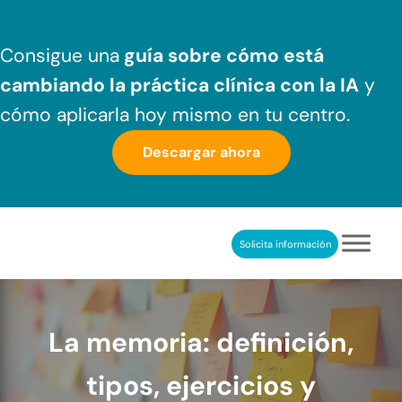
Saltar al contenido principal
Skip to header right navigation
Skip to after header navigation
Skip to site footer
Consigue una
guía sobre cómo
está
cambiando la práctica clínica
con la IA
y
cómo aplicarla hoy mismo en tu centro.
Descargar ahora
Solicita información
NeuronUP
REHABILITACIÓN COGNITIVA PROFESIONAL
La memoria: definición,
tipos, ejercicios y