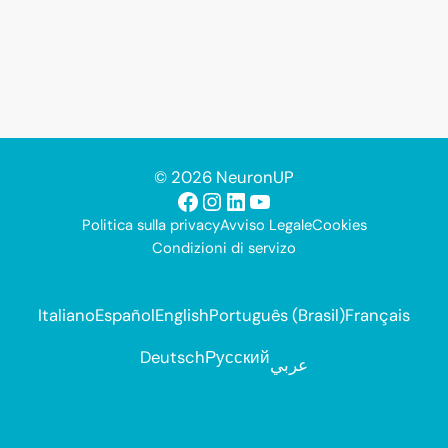
© 2026 NeuronUP
Facebook
Instagram
LinkedIn
YouTube
Politica sulla privacy
Avviso Legale
Cookies
Condizioni di servizo
Italiano
Español
English
Português (Brasil)
Français
Deutsch
Русский
عربي