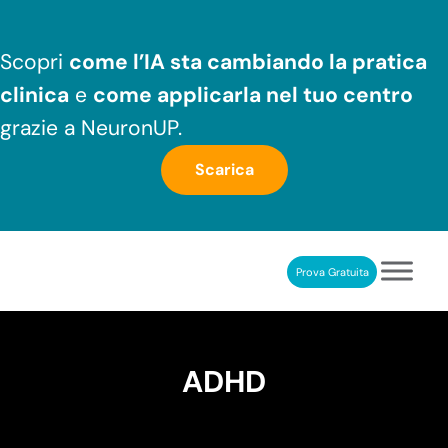
Passa al contenuto principale
Skip to header right navigation
Skip to after header navigation
Skip to site footer
Scopri
come l’IA sta cambiando la pratica
clinica
e
come applicarla nel tuo centro
grazie a NeuronUP.
Scarica
Prova Gratuita
NeuronUP
RIABILITAZIONE COGNITIVA PROFESSIONALE
ADHD