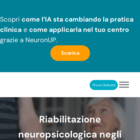
Passa al contenuto principale
Skip to header right navigation
Skip to after header navigation
Skip to site footer
Scopri
come l’IA sta cambiando la pratica
clinica
e
come applicarla nel tuo centro
grazie a NeuronUP.
Scarica
Prova Gratuita
NeuronUP
RIABILITAZIONE COGNITIVA PROFESSIONALE
Riabilitazione
neuropsicologica negli