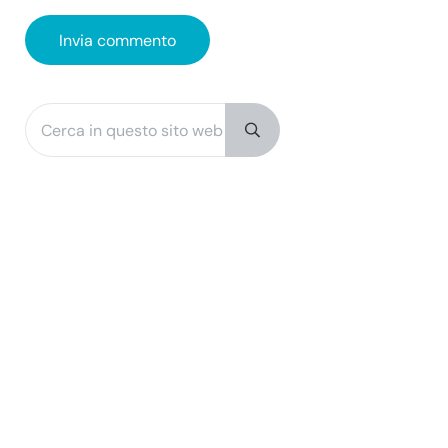
Cerca in questo sito web
Sidebar
Submit search