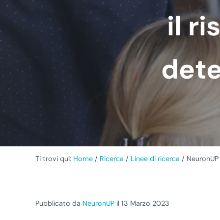
il r
dete
Ti trovi qui:
Home
/
Ricerca
/
Linee di ricerca
/
NeuronUP a
Pubblicato da
NeuronUP
il 13 Marzo 2023