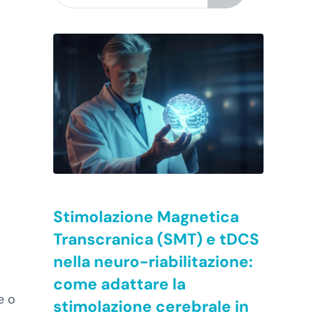
Stimolazione Magnetica
Transcranica (SMT) e tDCS
nella neuro-riabilitazione:
come adattare la
e o
stimolazione cerebrale in