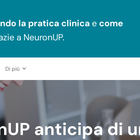
ndo la pratica clinica
e
come
azie a NeuronUP.
Di più
UP anticipa di 