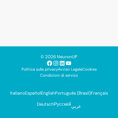
© 2026 NeuronUP
Facebook
Instagram
LinkedIn
YouTube
Politica sulla privacy
Avviso Legale
Cookies
Condizioni di servizo
Italiano
Español
English
Português (Brasil)
Français
Deutsch
Русский
عربي