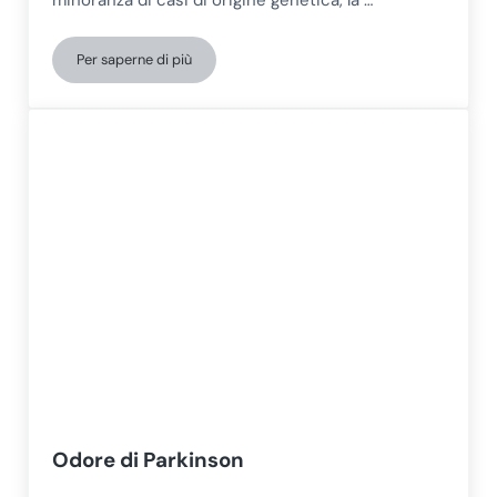
minoranza di casi di origine genetica, la …
Per saperne di più
Riabilitazione neuropsicologica nella malattia di Parkins
Odore di Parkinson