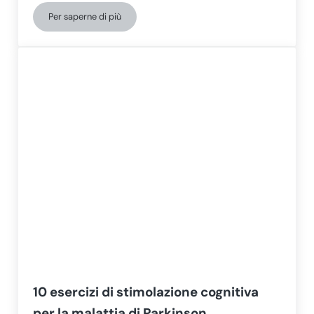
Per saperne di più
Fenomeni on-off e Wearing-off nella malattia di Parkins
10 esercizi di stimolazione cognitiva
per la malattia di Parkinson