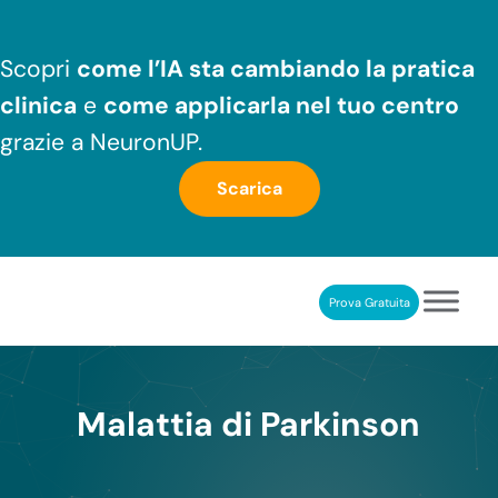
Passa al contenuto principale
Skip to header right navigation
Skip to after header navigation
Skip to site footer
Scopri
come l’IA sta cambiando la pratica
clinica
e
come applicarla nel tuo centro
grazie a NeuronUP.
Scarica
Prova Gratuita
NeuronUP
RIABILITAZIONE COGNITIVA PROFESSIONALE
Malattia di Parkinson