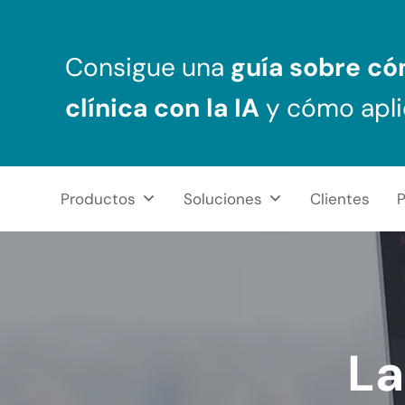
Saltar al contenido principal
Skip to header right navigation
Skip to after header navigation
Skip to site footer
Consigue una
guía sobre c
clínica
con la IA
y cómo apli
Productos
Soluciones
Clientes
P
NeuronUP
REHABILITACIÓN COGNITIVA PROFESIONAL
La