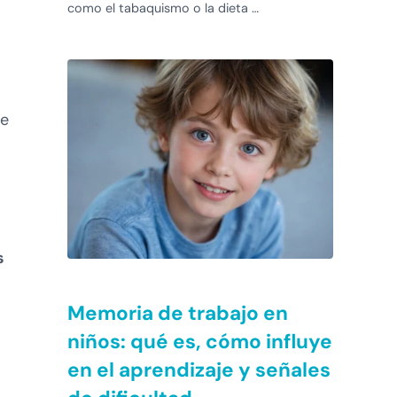
como el tabaquismo o la dieta …
ue
s
Memoria de trabajo en
niños: qué es, cómo influye
en el aprendizaje y señales