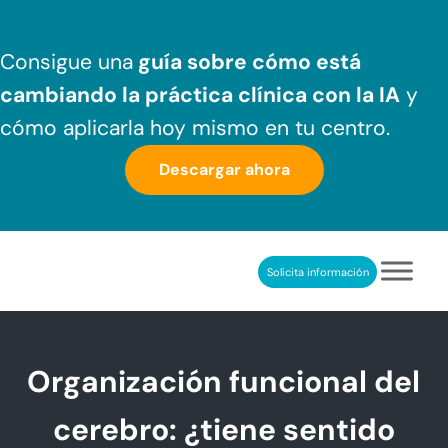
Saltar al contenido principal
Skip to header right navigation
Skip to after header navigation
Skip to site footer
Consigue una
guía sobre cómo
está
cambiando la práctica clínica
con la IA
y
cómo aplicarla hoy mismo en tu centro.
Descargar ahora
Solicita información
NeuronUP
REHABILITACIÓN COGNITIVA PROFESIONAL
Organización funcional del
cerebro: ¿tiene sentido