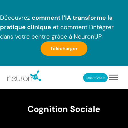
Passer au contenu principal
Skip to header right navigation
Skip to after header navigation
Skip to site footer
Découvrez
comment l’IA transforme la
pratique clinique
et comment l’intégrer
dans votre centre grâce à NeuronUP.
Télécharger
Essait Gratuit
NeuronUP France
Outil professionnel de neurorééducation
Cognition Sociale