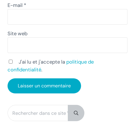
E-mail
*
Site web
J'ai lu et j'accepte la
politique de
confidentialité
.
Rechercher dans ce site Web
Sidebar
Submit search