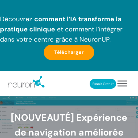
Passer au contenu principal
Skip to header right navigation
Skip to after header navigation
Skip to site footer
Découvrez
comment l’IA transforme la
pratique clinique
et comment l’intégrer
dans votre centre grâce à NeuronUP.
Télécharger
Essait Gratuit
NeuronUP France
Outil professionnel de neurorééducation
[NOUVEAUTÉ] Expérience
de navigation améliorée