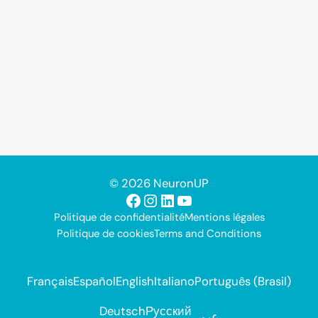
© 2026 NeuronUP
Facebook
Instagram
LinkedIn
YouTube
Politique de confidentialité
Mentions légales
Politique de cookies
Terms and Conditions
Français
Español
English
Italiano
Português (Brasil)
Deutsch
Русский
عربي