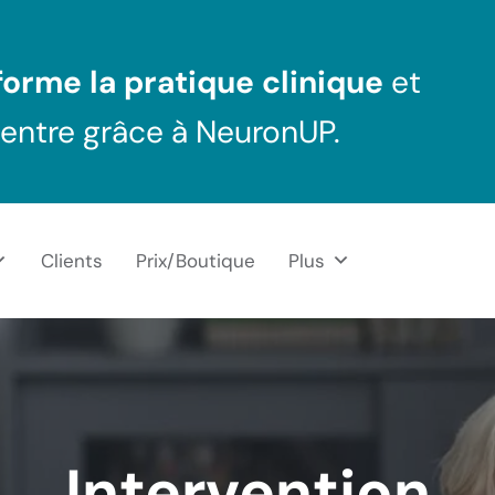
orme la pratique clinique
et
centre grâce à NeuronUP.
Clients
Prix/Boutique
Plus
Intervention