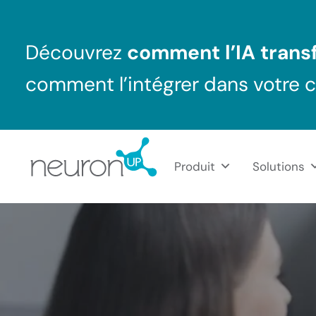
Passer au contenu principal
Skip to header right navigation
Skip to after header navigation
Skip to site footer
Découvrez
comment l’IA transf
comment l’intégrer dans votre 
Produit
Solutions
NeuronUP France
Outil professionnel de neurorééducation