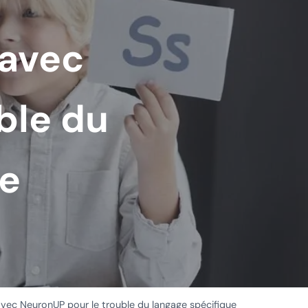
 avec
ble du
ue
vec NeuronUP pour le trouble du langage spécifique