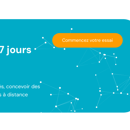
Commencez votre essai
 jours
és, concevoir des
s à distance