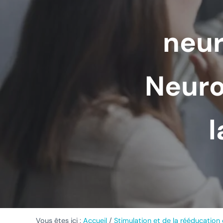
neur
Neuro
l
Vous êtes ici :
Accueil
/
Stimulation et de la rééducation 