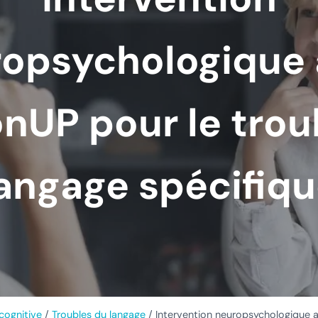
opsychologique
nUP pour le trou
angage spécifiq
cognitive
/
Troubles du langage
/
Intervention neuropsychologique a