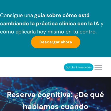
Saltar al contenido principal
Skip to header right navigation
Skip to after header navigation
Skip to site footer
Consigue una
guía sobre cómo
está
cambiando la práctica clínica
con la IA
y
cómo aplicarla hoy mismo en tu centro.
Descargar ahora
Solicita información
NeuronUP
REHABILITACIÓN COGNITIVA PROFESIONAL
Reserva cognitiva: ¿De qué
hablamos cuando