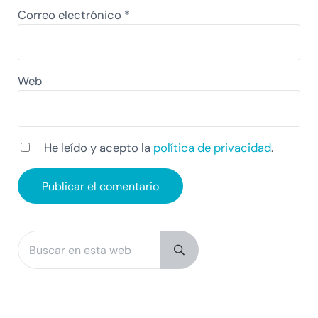
Correo electrónico
*
Web
He leído y acepto la
política de privacidad
.
Buscar en esta web
Sidebar
Submit search