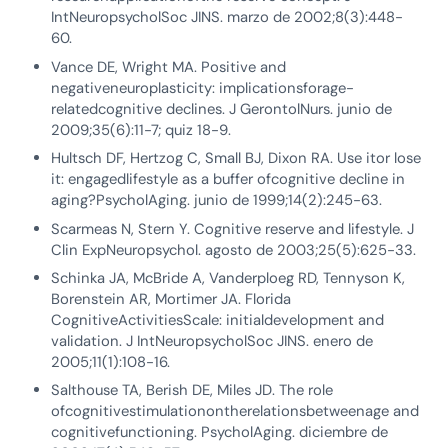
IntNeuropsycholSoc JINS. marzo de 2002;8(3):448-
60.
Vance DE, Wright MA. Positive and
negativeneuroplasticity: implicationsforage-
relatedcognitive declines. J GerontolNurs. junio de
2009;35(6):11-7; quiz 18-9.
Hultsch DF, Hertzog C, Small BJ, Dixon RA. Use itor lose
it: engagedlifestyle as a buffer ofcognitive decline in
aging?PsycholAging. junio de 1999;14(2):245-63.
Scarmeas N, Stern Y. Cognitive reserve and lifestyle. J
Clin ExpNeuropsychol. agosto de 2003;25(5):625-33.
Schinka JA, McBride A, Vanderploeg RD, Tennyson K,
Borenstein AR, Mortimer JA. Florida
CognitiveActivitiesScale: initialdevelopment and
validation. J IntNeuropsycholSoc JINS. enero de
2005;11(1):108-16.
Salthouse TA, Berish DE, Miles JD. The role
ofcognitivestimulationontherelationsbetweenage and
cognitivefunctioning. PsycholAging. diciembre de