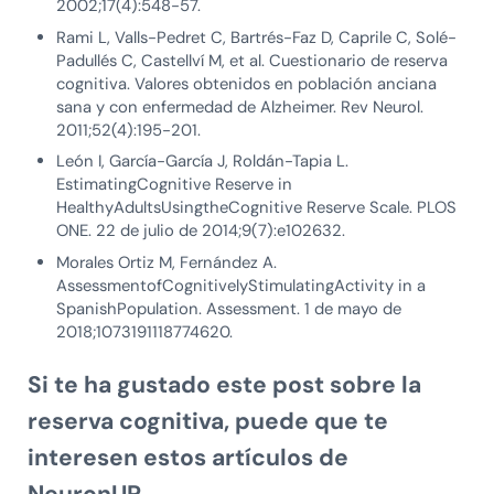
2002;17(4):548-57.
Rami L, Valls-Pedret C, Bartrés-Faz D, Caprile C, Solé-
Padullés C, Castellví M, et al. Cuestionario de reserva
cognitiva. Valores obtenidos en población anciana
sana y con enfermedad de Alzheimer. Rev Neurol.
2011;52(4):195-201.
León I, García-García J, Roldán-Tapia L.
EstimatingCognitive Reserve in
HealthyAdultsUsingtheCognitive Reserve Scale. PLOS
ONE. 22 de julio de 2014;9(7):e102632.
Morales Ortiz M, Fernández A.
AssessmentofCognitivelyStimulatingActivity in a
SpanishPopulation. Assessment. 1 de mayo de
2018;1073191118774620.
Si te ha gustado este post sobre la
reserva cognitiva, puede que te
interesen estos artículos de
NeuronUP.