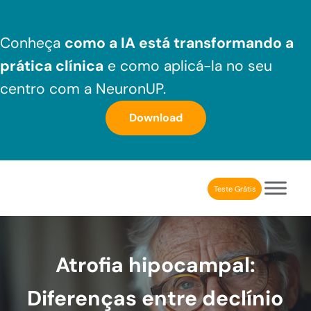
Skip to main content
Skip to header right navigation
Skip to after header navigation
Skip to site footer
Conheça
como a IA está transformando a
prática clínica
e como aplicá-la no seu
centro com a NeuronUP.
Download
Teste Grátis
NeuronUP Brasil
Aplicativo de estimulação cognitiva para profissionais
Atrofia hipocampal:
Diferenças entre declínio