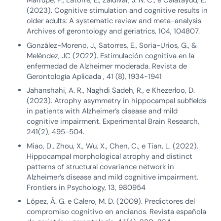
Marrupe, P., Latorre, E., Zaldívar, J. N. C., e Calatayud, E.
(2023). Cognitive stimulation and cognitive results in
older adults: A systematic review and meta-analysis.
Archives of gerontology and geriatrics, 104, 104807.
González-Moreno, J., Satorres, E., Soria-Urios, G., &
Meléndez, JC (2022). Estimulación cognitiva en la
enfermedad de Alzheimer moderada. Revista de
Gerontología Aplicada , 41 (8), 1934-1941
Jahanshahi, A. R., Naghdi Sadeh, R., e Khezerloo, D.
(2023). Atrophy asymmetry in hippocampal subfields
in patients with Alzheimer’s disease and mild
cognitive impairment. Experimental Brain Research,
241(2), 495-504.
Miao, D., Zhou, X., Wu, X., Chen, C., e Tian, L. (2022).
Hippocampal morphological atrophy and distinct
patterns of structural covariance network in
Alzheimer’s disease and mild cognitive impairment.
Frontiers in Psychology, 13, 980954
López, Á. G. e Calero, M. D. (2009). Predictores del
compromiso cognitivo en ancianos. Revista española