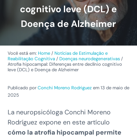
cognitivo leve (DCL) e
Doença de Alzheimer
Você está em:
Home
/
Notícias de Estimulação e
Reabilitação Cognitiva
/
Doenças neurodegenerativas
/
Atrofia hipocampal: Diferenças entre declínio cognitivo
leve (DCL) e Doença de Alzheimer
Publicado por
Conchi Moreno Rodriguez
em 13 de maio de
2025
La neuropsicóloga Conchi Moreno
Rodríguez expone en este artículo
cómo la atrofia hipocampal permite