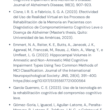
Journal of Alzheimer’s Disease, 98(3), 907-923.
Cisne, I. R. S. e Fabricio, S. G. A. (2023). Efectividad
del Uso de Realidad Virtual en los Procesos de
Rehabilitación de la Memoria en Pacientes con
Diagnóstico de Comprometimiento Cognitivo Leve o
Doença de Alzheimer (Master’s thesis, Quito:
Universidad de las Américas, 2023).
Emmert, N. A., Reiter, K. E., Butts, A., Janecek, J. K.,
Agarwal, M., Franczak, M., Reuss, J., Klein, A., Wang, Y., e
Umfleet, L. G. (2022). Hippocampal Volumes in
Amnestic and Non-Amnestic Mild Cognitive
Impairment Types Using Two Common Methods of
MCI Classification. Journal of the International
Neuropsychological Society: JINS, 28(4), 391–400.
https://doi.org/10.1017/S1355617721000564
García Guerrero, C. E. (2023). Uso de la tecnología en
la rehabilitación cognitiva del compromiso cognitivo
leve.
Gómez-Soria, I., Iguacel, I., Aguilar-Latorre, A., Peralta-