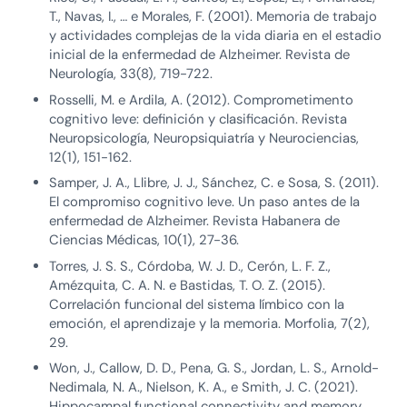
T., Navas, I., … e Morales, F. (2001). Memoria de trabajo
y actividades complejas de la vida diaria en el estadio
inicial de la enfermedad de Alzheimer. Revista de
Neurología, 33(8), 719-722.
Rosselli, M. e Ardila, A. (2012). Comprometimento
cognitivo leve: definición y clasificación. Revista
Neuropsicología, Neuropsiquiatría y Neurociencias,
12(1), 151-162.
Samper, J. A., Llibre, J. J., Sánchez, C. e Sosa, S. (2011).
El compromiso cognitivo leve. Un paso antes de la
enfermedad de Alzheimer. Revista Habanera de
Ciencias Médicas, 10(1), 27-36.
Torres, J. S. S., Córdoba, W. J. D., Cerón, L. F. Z.,
Amézquita, C. A. N. e Bastidas, T. O. Z. (2015).
Correlación funcional del sistema límbico con la
emoción, el aprendizaje y la memoria. Morfolia, 7(2),
29.
Won, J., Callow, D. D., Pena, G. S., Jordan, L. S., Arnold-
Nedimala, N. A., Nielson, K. A., e Smith, J. C. (2021).
Hippocampal functional connectivity and memory