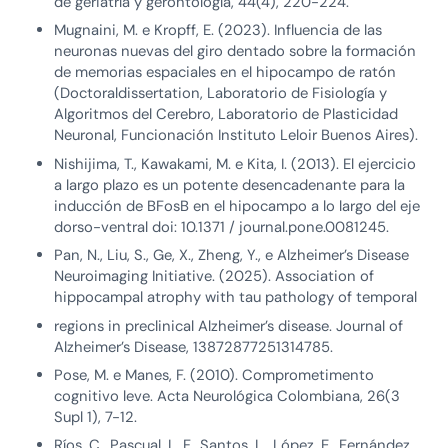
de geriatría y gerontología, 44(4), 220-224.
Mugnaini, M. e Kropff, E. (2023). Influencia de las
neuronas nuevas del giro dentado sobre la formación
de memorias espaciales en el hipocampo de ratón
(Doctoraldissertation, Laboratorio de Fisiología y
Algoritmos del Cerebro, Laboratorio de Plasticidad
Neuronal, Funcionación Instituto Leloir Buenos Aires).
Nishijima, T., Kawakami, M. e Kita, I. (2013). El ejercicio
a largo plazo es un potente desencadenante para la
inducción de BFosB en el hipocampo a lo largo del eje
dorso-ventral doi: 10.1371 / journal.pone.0081245.
Pan, N., Liu, S., Ge, X., Zheng, Y., e Alzheimer’s Disease
Neuroimaging Initiative. (2025). Association of
hippocampal atrophy with tau pathology of temporal
regions in preclinical Alzheimer’s disease. Journal of
Alzheimer’s Disease, 13872877251314785.
Pose, M. e Manes, F. (2010). Comprometimento
cognitivo leve. Acta Neurológica Colombiana, 26(3
Supl 1), 7-12.
Ríos, C., Pascual, L. F., Santos, L., López, E., Fernández,