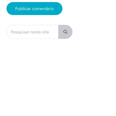
Pesquisar neste site
Sidebar
Submit search