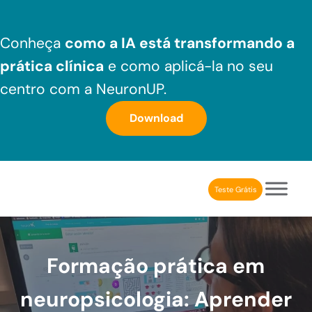
Skip to main content
Skip to header right navigation
Skip to after header navigation
Skip to site footer
Conheça
como a IA está transformando a
prática clínica
e como aplicá-la no seu
centro com a NeuronUP.
Download
Teste Grátis
NeuronUP Brasil
Aplicativo de estimulação cognitiva para profissionais
Formação prática em
neuropsicologia: Aprender