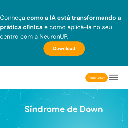
Skip to main content
Skip to header right navigation
Skip to after header navigation
Skip to site footer
Conheça
como a IA está transformando a
prática clínica
e como aplicá-la no seu
centro com a NeuronUP.
Download
Teste Grátis
NeuronUP Brasil
Aplicativo de estimulação cognitiva para profissionais
Síndrome de Down