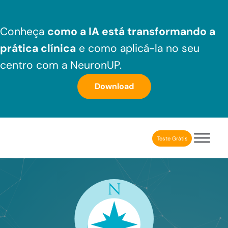
Skip to main content
Skip to header right navigation
Skip to after header navigation
Skip to site footer
Conheça
como a IA está transformando a
prática clínica
e como aplicá-la no seu
centro com a NeuronUP.
Download
Teste Grátis
NeuronUP Brasil
Aplicativo de estimulação cognitiva para profissionais