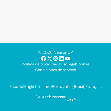
© 2026 NeuronUP
Facebook
X
Instagram
LinkedIn
YouTube
Política de privacidad
Aviso legal
Cookies
Condiciones de servicio
Español
English
Italiano
Português (Brasil)
Français
Deutsch
Русский
عربي