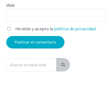
Web
He leído y acepto la
política de privacidad
.
Buscar en esta web
Sidebar
Submit search