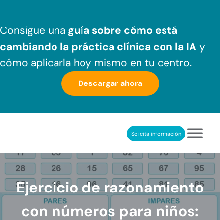
Saltar al contenido principal
Skip to header right navigation
Skip to after header navigation
Skip to site footer
Consigue una
guía sobre cómo
está
cambiando la práctica clínica
con la IA
y
cómo aplicarla hoy mismo en tu centro.
Descargar ahora
Solicita información
NeuronUP
REHABILITACIÓN COGNITIVA PROFESIONAL
Ejercicio de razonamiento
con números para niños: