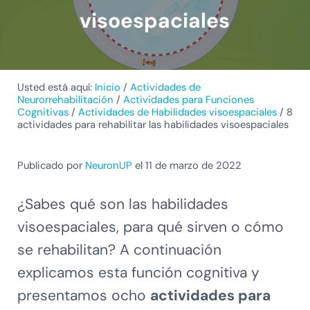
visoespaciales
Usted está aquí:
Inicio
/
Actividades de
Neurorrehabilitación
/
Actividades para Funciones
Cognitivas
/
Actividades de Habilidades visoespaciales
/
8
actividades para rehabilitar las habilidades visoespaciales
Publicado por
NeuronUP
el 11 de marzo de 2022
¿Sabes qué son las habilidades
visoespaciales, para qué sirven o cómo
se rehabilitan? A continuación
explicamos esta función cognitiva y
presentamos ocho
actividades para