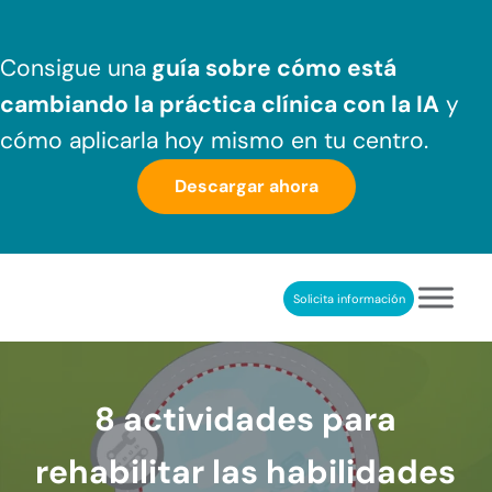
Saltar al contenido principal
Skip to header right navigation
Skip to after header navigation
Skip to site footer
Consigue una
guía sobre cómo
está
cambiando la práctica clínica
con la IA
y
cómo aplicarla hoy mismo en tu centro.
Descargar ahora
Solicita información
NeuronUP
REHABILITACIÓN COGNITIVA PROFESIONAL
8 actividades para
rehabilitar las habilidades