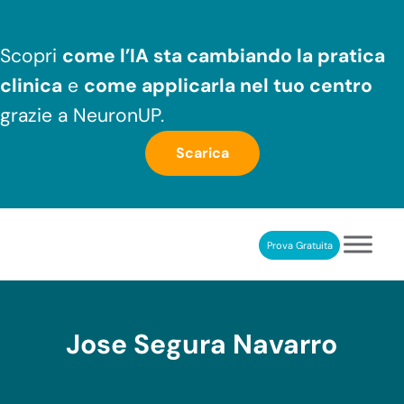
Passa al contenuto principale
Skip to header right navigation
Skip to after header navigation
Skip to site footer
Scopri
come l’IA sta cambiando la pratica
clinica
e
come applicarla nel tuo centro
grazie a NeuronUP.
Scarica
Prova Gratuita
NeuronUP
RIABILITAZIONE COGNITIVA PROFESSIONALE
Jose Segura Navarro