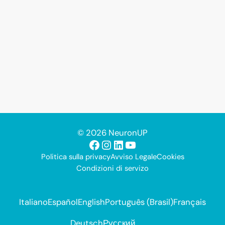
© 2026 NeuronUP
Facebook
Instagram
LinkedIn
YouTube
Politica sulla privacy
Avviso Legale
Cookies
Condizioni di servizo
Italiano
Español
English
Português (Brasil)
Français
Deutsch
Русский