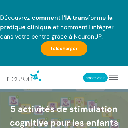
Passer au contenu principal
Skip to header right navigation
Skip to after header navigation
Skip to site footer
Découvrez
comment l’IA transforme la
pratique clinique
et comment l’intégrer
dans votre centre grâce à NeuronUP.
Télécharger
Essait Gratuit
NeuronUP France
Outil professionnel de neurorééducation
5 activités de stimulation
cognitive pour les enfants