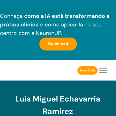
Skip to main content
Skip to header right navigation
Skip to after header navigation
Skip to site footer
Conheça
como a IA está transformando a
prática clínica
e como aplicá-la no seu
centro com a NeuronUP.
Download
Teste Grátis
NeuronUP Brasil
Aplicativo de estimulação cognitiva para profissionais
Luis Miguel Echavarria
Ramirez