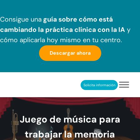
Saltar al contenido principal
Skip to header right navigation
Skip to after header navigation
Skip to site footer
Consigue una
guía sobre cómo
está
cambiando la práctica clínica
con la IA
y
cómo aplicarla hoy mismo en tu centro.
Descargar ahora
Solicita información
NeuronUP
REHABILITACIÓN COGNITIVA PROFESIONAL
Juego de música para
trabajar la memoria