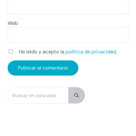
Web
He leído y acepto la
política de privacidad
.
Buscar en esta web
Sidebar
Submit search