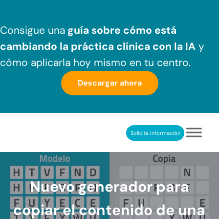
Saltar al contenido principal
Skip to header right navigation
Skip to after header navigation
Skip to site footer
Consigue una
guía sobre cómo
está
cambiando la práctica clínica
con la IA
y
cómo aplicarla hoy mismo en tu centro.
Descargar ahora
Solicita información
NeuronUP
REHABILITACIÓN COGNITIVA PROFESIONAL
Nuevo generador para
copiar el contenido de una