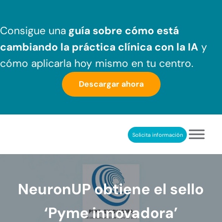
Saltar al contenido principal
Skip to header right navigation
Skip to after header navigation
Skip to site footer
Consigue una
guía sobre cómo
está
cambiando la práctica clínica
con la IA
y
cómo aplicarla hoy mismo en tu centro.
Descargar ahora
Solicita información
NeuronUP
REHABILITACIÓN COGNITIVA PROFESIONAL
NeuronUP obtiene el sello
‘Pyme innovadora’