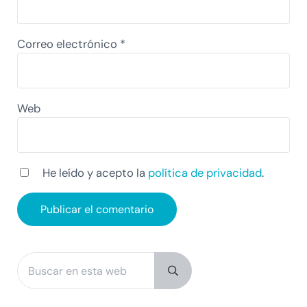
Correo electrónico
*
Web
He leído y acepto la
política de privacidad
.
Buscar en esta web
Sidebar
Submit search