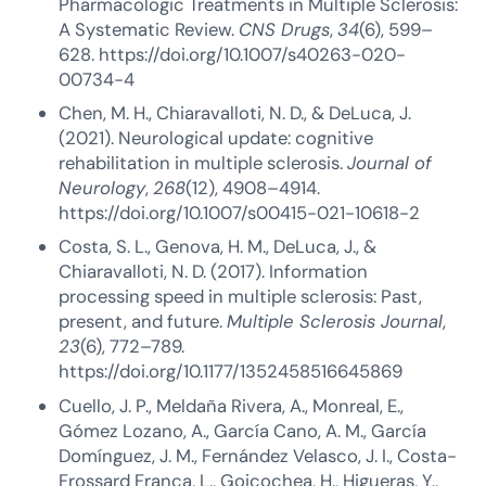
Pharmacologic Treatments in Multiple Sclerosis:
A Systematic Review.
CNS Drugs
,
34
(6), 599–
628. https://doi.org/10.1007/s40263-020-
00734-4
Chen, M. H., Chiaravalloti, N. D., & DeLuca, J.
(2021). Neurological update: cognitive
rehabilitation in multiple sclerosis.
Journal of
Neurology
,
268
(12), 4908–4914.
https://doi.org/10.1007/s00415-021-10618-2
Costa, S. L., Genova, H. M., DeLuca, J., &
Chiaravalloti, N. D. (2017). Information
processing speed in multiple sclerosis: Past,
present, and future.
Multiple Sclerosis Journal
,
23
(6), 772–789.
https://doi.org/10.1177/1352458516645869
Cuello, J. P., Meldaña Rivera, A., Monreal, E.,
Gómez Lozano, A., García Cano, A. M., García
Domínguez, J. M., Fernández Velasco, J. I., Costa-
Frossard França, L., Goicochea, H., Higueras, Y.,