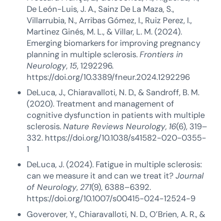
De León-Luis, J. A., Sainz De La Maza, S.,
Villarrubia, N., Arribas Gómez, I., Ruiz Perez, I.,
Martinez Ginés, M. L., & Villar, L. M. (2024).
Emerging biomarkers for improving pregnancy
planning in multiple sclerosis.
Frontiers in
Neurology
,
15
, 1292296.
https://doi.org/10.3389/fneur.2024.1292296
DeLuca, J., Chiaravalloti, N. D., & Sandroff, B. M.
(2020). Treatment and management of
cognitive dysfunction in patients with multiple
sclerosis.
Nature Reviews Neurology
,
16
(6), 319–
332. https://doi.org/10.1038/s41582-020-0355-
1
DeLuca, J. (2024). Fatigue in multiple sclerosis:
can we measure it and can we treat it?
Journal
of Neurology
,
271
(9), 6388–6392.
https://doi.org/10.1007/s00415-024-12524-9
Goverover, Y., Chiaravalloti, N. D., O’Brien, A. R., &