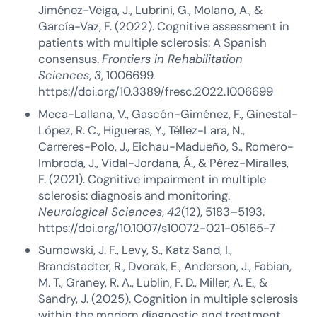
Jiménez-Veiga, J., Lubrini, G., Molano, A., &
García-Vaz, F. (2022). Cognitive assessment in
patients with multiple sclerosis: A Spanish
consensus.
Frontiers in Rehabilitation
Sciences
,
3
, 1006699.
https://doi.org/10.3389/fresc.2022.1006699
Meca-Lallana, V., Gascón-Giménez, F., Ginestal-
López, R. C., Higueras, Y., Téllez-Lara, N.,
Carreres-Polo, J., Eichau-Madueño, S., Romero-
Imbroda, J., Vidal-Jordana, Á., & Pérez-Miralles,
F. (2021). Cognitive impairment in multiple
sclerosis: diagnosis and monitoring.
Neurological Sciences
,
42
(12), 5183–5193.
https://doi.org/10.1007/s10072-021-05165-7
Sumowski, J. F., Levy, S., Katz Sand, I.,
Brandstadter, R., Dvorak, E., Anderson, J., Fabian,
M. T., Graney, R. A., Lublin, F. D., Miller, A. E., &
Sandry, J. (2025). Cognition in multiple sclerosis
within the modern diagnostic and treatment