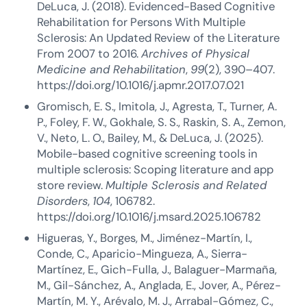
DeLuca, J. (2018). Evidenced-Based Cognitive
Rehabilitation for Persons With Multiple
Sclerosis: An Updated Review of the Literature
From 2007 to 2016.
Archives of Physical
Medicine and Rehabilitation
,
99
(2), 390–407.
https://doi.org/10.1016/j.apmr.2017.07.021
Gromisch, E. S., Imitola, J., Agresta, T., Turner, A.
P., Foley, F. W., Gokhale, S. S., Raskin, S. A., Zemon,
V., Neto, L. O., Bailey, M., & DeLuca, J. (2025).
Mobile-based cognitive screening tools in
multiple sclerosis: Scoping literature and app
store review.
Multiple Sclerosis and Related
Disorders
,
104
, 106782.
https://doi.org/10.1016/j.msard.2025.106782
Higueras, Y., Borges, M., Jiménez-Martín, I.,
Conde, C., Aparicio-Mingueza, A., Sierra-
Martínez, E., Gich-Fulla, J., Balaguer-Marmaña,
M., Gil-Sánchez, A., Anglada, E., Jover, A., Pérez-
Martín, M. Y., Arévalo, M. J., Arrabal-Gómez, C.,