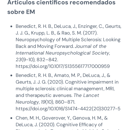
Artículos científicos recomendados
sobre EM
Benedict, R. H. B., DeLuca, J., Enzinger, C., Geurts,
J. J. G., Krupp, L. B., & Rao, S. M. (2017).
Neuropsychology of Multiple Sclerosis: Looking
Back and Moving Forward.
Journal of the
International Neuropsychological Society
,
23
(9-10), 832–842.
https://doi.org/10.1017/S1355617717000959
Benedict, R. H. B., Amato, M. P., DeLuca, J., &
Geurts, J. J. G. (2020). Cognitive impairment in
multiple sclerosis: clinical management, MRI,
and therapeutic avenues.
The Lancet
Neurology
,
19
(10), 860–871.
https://doi.org/10.1016/S1474-4422(20)30277-5
Chen, M. H., Goverover, Y., Genova, H. M., &
DeLuca, J. (2020). Cognitive Efficacy of