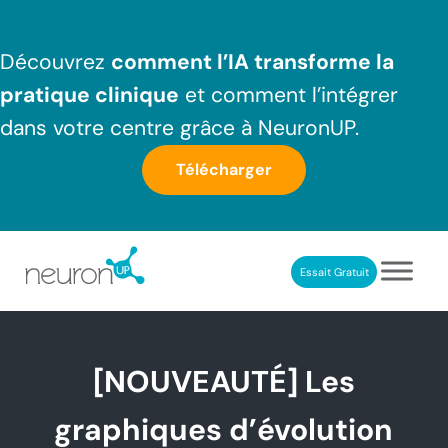
Passer au contenu principal
Skip to header right navigation
Skip to after header navigation
Skip to site footer
Découvrez
comment l’IA transforme la
pratique clinique
et comment l’intégrer
dans votre centre grâce à NeuronUP.
Télécharger
Essait Gratuit
NeuronUP France
Outil professionnel de neurorééducation
[NOUVEAUTÉ] Les
graphiques d’évolution