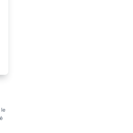
 le
ré