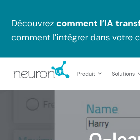
Passer au contenu principal
Skip to header right navigation
Skip to after header navigation
Skip to site footer
Découvrez
comment l’IA transf
comment l’intégrer dans votre 
Produit
Solutions
NeuronUP France
Outil professionnel de neurorééducation
Q-lea