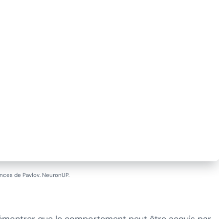
nces de Pavlov. NeuronUP.
émontrer que le comportement peut être acquis par