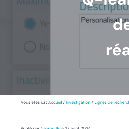
de
ré
Vous êtes ici :
Accueil
/
Investigation
/
Lignes de recherc
Publié par
NeuronUP
le 27 août 2024