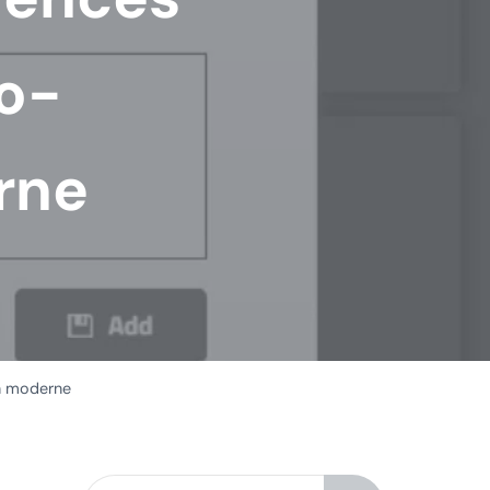
ro-
rne
on moderne
Rechercher dans ce site Web