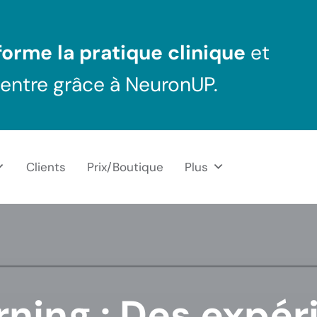
orme la pratique clinique
et
centre grâce à NeuronUP.
Clients
Prix/Boutique
Plus
rning : Des expér