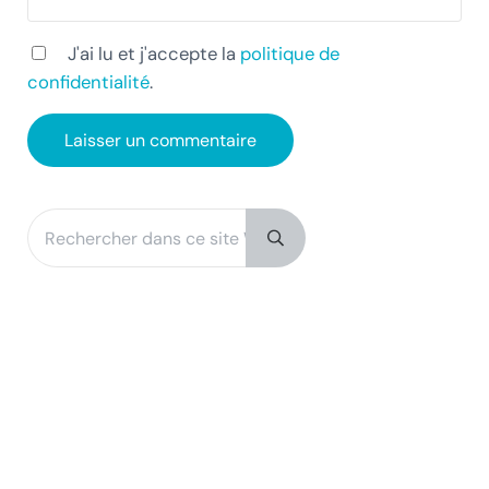
J'ai lu et j'accepte la
politique de
confidentialité
.
Rechercher dans ce site Web
Sidebar
Submit search