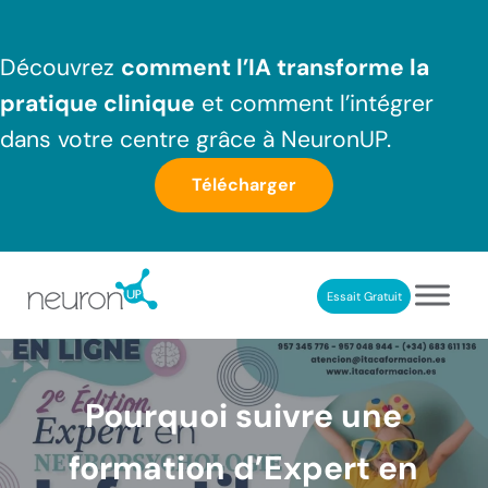
Passer au contenu principal
Skip to header right navigation
Skip to after header navigation
Skip to site footer
Découvrez
comment l’IA transforme la
pratique clinique
et comment l’intégrer
dans votre centre grâce à NeuronUP.
Télécharger
Essait Gratuit
NeuronUP France
Outil professionnel de neurorééducation
Pourquoi suivre une
formation d’Expert en