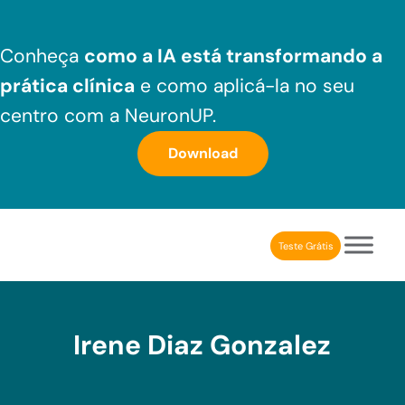
Skip to main content
Skip to header right navigation
Skip to after header navigation
Skip to site footer
Conheça
como a IA está transformando a
prática clínica
e como aplicá-la no seu
centro com a NeuronUP.
Download
Teste Grátis
NeuronUP Brasil
Aplicativo de estimulação cognitiva para profissionais
Irene Diaz Gonzalez