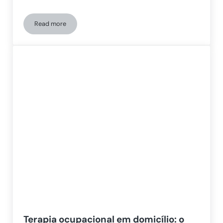
Read more
Estimulação cognitiva centrada na pessoa: pontos-chave pa
Terapia ocupacional em domicílio: o