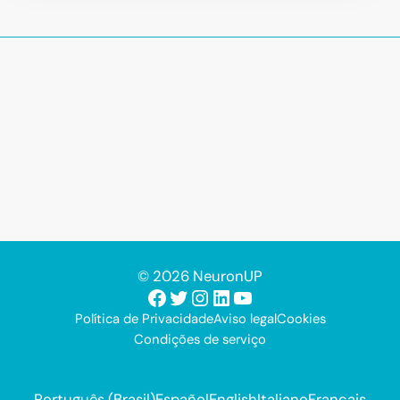
© 2026 NeuronUP
Facebook
Twitter
Instagram
LinkedIn
Youtube
Política de Privacidade
Aviso legal
Cookies
Condições de serviço
Português (Brasil)
Español
English
Italiano
Français