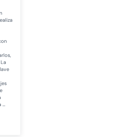
n
ealiza
 con
rlos,
 La
llave
jes
te
a
a …
ropsicológica en dislexia con herramientas digitales