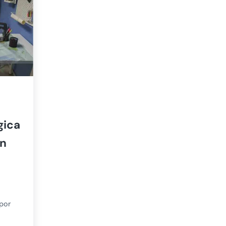
gica
on
por