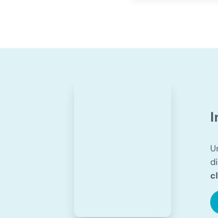
I
U
d
c