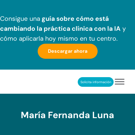
Saltar al contenido principal
Skip to header right navigation
Skip to after header navigation
Skip to site footer
Consigue una
guía sobre cómo
está
cambiando la práctica clínica
con la IA
y
cómo aplicarla hoy mismo en tu centro.
Descargar ahora
Solicita información
NeuronUP
REHABILITACIÓN COGNITIVA PROFESIONAL
María Fernanda Luna