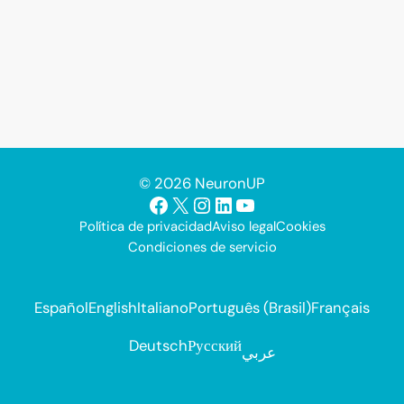
© 2026 NeuronUP
Facebook
X
Instagram
LinkedIn
YouTube
Política de privacidad
Aviso legal
Cookies
Condiciones de servicio
Español
English
Italiano
Português (Brasil)
Français
Deutsch
Русский
عربي