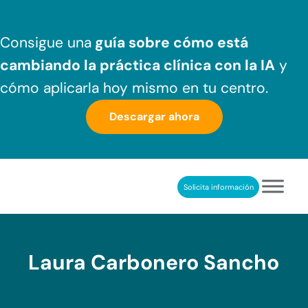
Saltar al contenido principal
Skip to header right navigation
Skip to after header navigation
Skip to site footer
Consigue una
guía sobre cómo
está
cambiando la práctica clínica
con la IA
y
cómo aplicarla hoy mismo en tu centro.
Descargar ahora
Solicita información
NeuronUP
REHABILITACIÓN COGNITIVA PROFESIONAL
Laura Carbonero Sancho