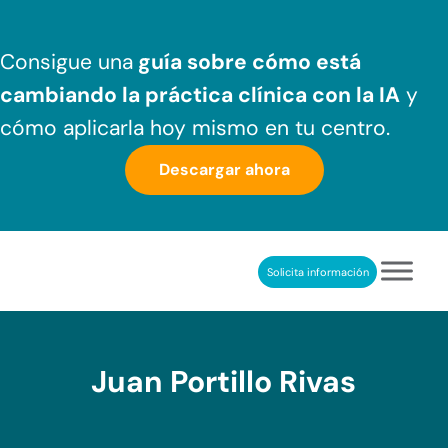
Saltar al contenido principal
Skip to header right navigation
Skip to after header navigation
Skip to site footer
Consigue una
guía sobre cómo
está
cambiando la práctica clínica
con la IA
y
cómo aplicarla hoy mismo en tu centro.
Descargar ahora
Solicita información
NeuronUP
REHABILITACIÓN COGNITIVA PROFESIONAL
Juan Portillo Rivas