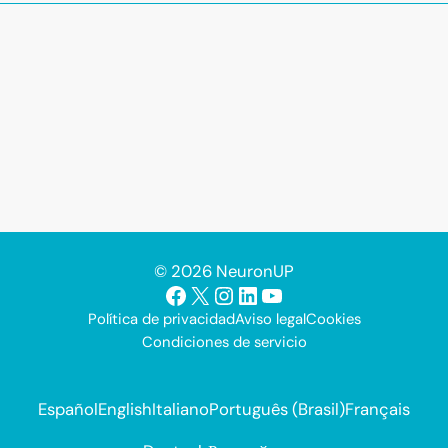
© 2026 NeuronUP
Facebook
X
Instagram
LinkedIn
YouTube
Política de privacidad
Aviso legal
Cookies
Condiciones de servicio
Español
English
Italiano
Português (Brasil)
Français