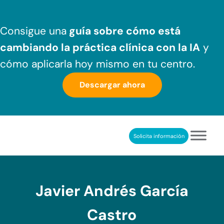
Saltar al contenido principal
Skip to header right navigation
Skip to after header navigation
Skip to site footer
Consigue una
guía sobre cómo
está
cambiando la práctica clínica
con la IA
y
cómo aplicarla hoy mismo en tu centro.
Descargar ahora
Solicita información
NeuronUP
REHABILITACIÓN COGNITIVA PROFESIONAL
Javier Andrés García
Castro