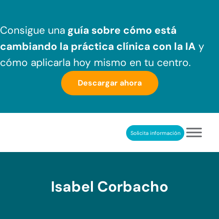
Saltar al contenido principal
Skip to header right navigation
Skip to after header navigation
Skip to site footer
Consigue una
guía sobre cómo
está
cambiando la práctica clínica
con la IA
y
cómo aplicarla hoy mismo en tu centro.
Descargar ahora
Solicita información
NeuronUP
REHABILITACIÓN COGNITIVA PROFESIONAL
Isabel Corbacho