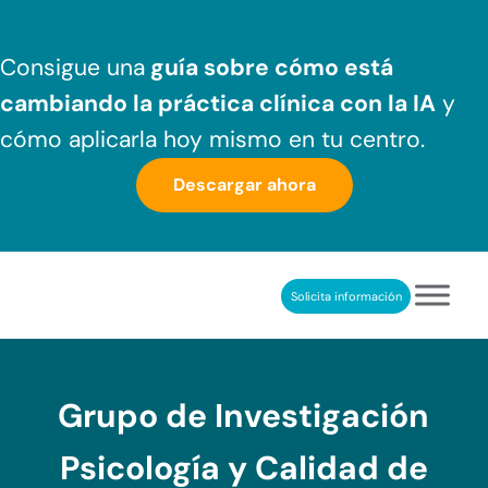
Saltar al contenido principal
Skip to header right navigation
Skip to after header navigation
Skip to site footer
Consigue una
guía sobre cómo
está
cambiando la práctica clínica
con la IA
y
cómo aplicarla hoy mismo en tu centro.
Descargar ahora
Solicita información
NeuronUP
REHABILITACIÓN COGNITIVA PROFESIONAL
Grupo de Investigación
Psicología y Calidad de