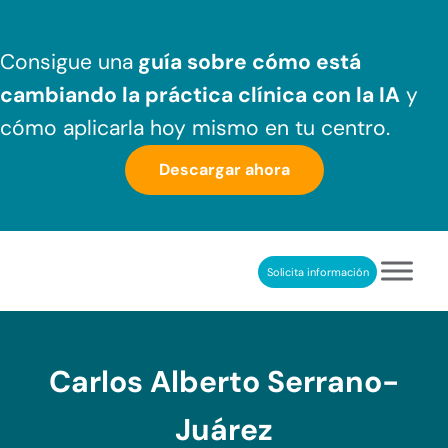
Saltar al contenido principal
Skip to header right navigation
Skip to after header navigation
Skip to site footer
Consigue una
guía sobre cómo
está
cambiando la práctica clínica
con la IA
y
cómo aplicarla hoy mismo en tu centro.
Descargar ahora
Solicita información
NeuronUP
REHABILITACIÓN COGNITIVA PROFESIONAL
Carlos Alberto Serrano-
Juárez