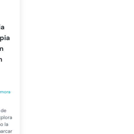
ia
apia
en
n
amora
 de
xplora
o la
marcar