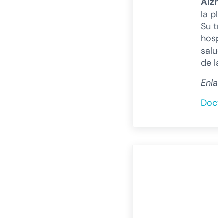
Alz
la p
Su t
hosp
salu
de l
Enla
Doct