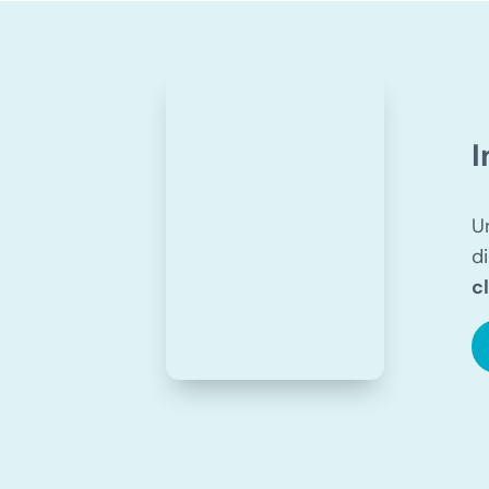
I
U
d
c