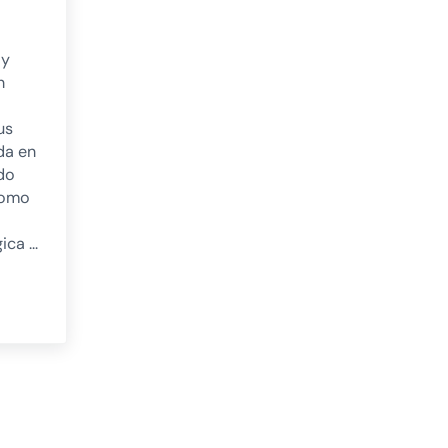
 y
n
us
da en
do
como
gica …
 la fisioterapia neurológica en pacientes con ictus