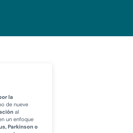
por la
ipo de nueve
ación
al
 en un enfoque
us, Parkinson o