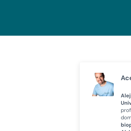
Ac
Ale
Uni
prof
domi
bio