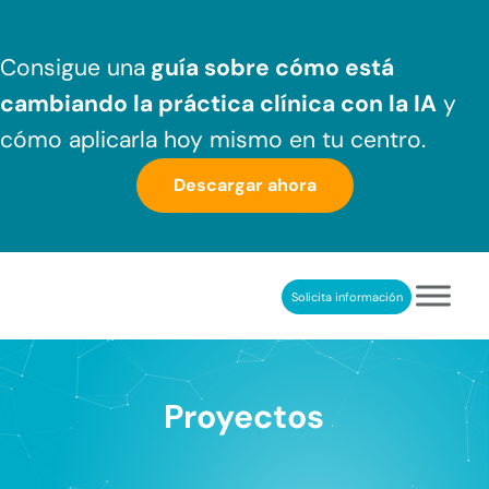
Saltar al contenido principal
Skip to header right navigation
Skip to after header navigation
Skip to site footer
Consigue una
guía sobre cómo
está
cambiando la práctica clínica
con la IA
y
cómo aplicarla hoy mismo en tu centro.
Descargar ahora
Solicita información
NeuronUP
REHABILITACIÓN COGNITIVA PROFESIONAL
Proyectos