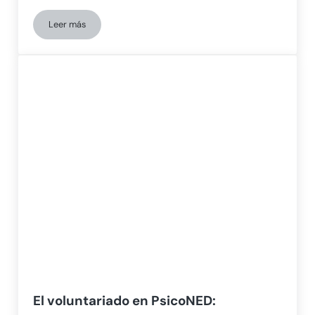
Leer más
La lucha por la neurorrehabilitación infantil en África: entr
El voluntariado en PsicoNED: