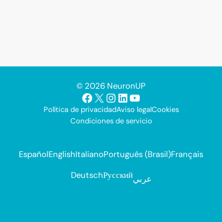
© 2026 NeuronUP
Facebook
X
Instagram
LinkedIn
YouTube
Política de privacidad
Aviso legal
Cookies
Condiciones de servicio
Español
English
Italiano
Português (Brasil)
Français
Deutsch
Русский
عربي