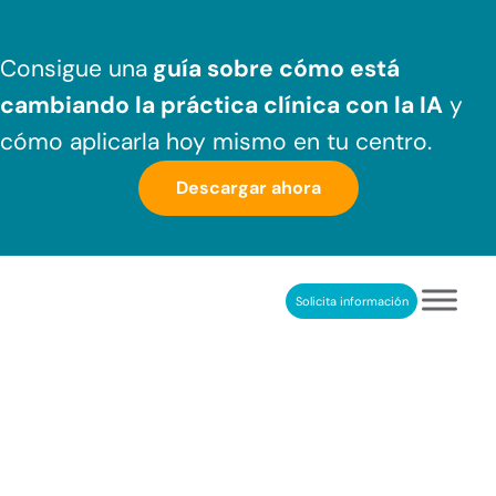
Saltar al contenido principal
Skip to header right navigation
Skip to after header navigation
Skip to site footer
Consigue una
guía sobre cómo
está
cambiando la práctica clínica
con la IA
y
cómo aplicarla hoy mismo en tu centro.
Descargar ahora
Solicita información
NeuronUP
REHABILITACIÓN COGNITIVA PROFESIONAL