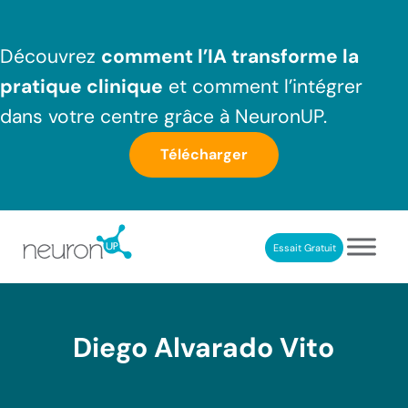
Passer au contenu principal
Skip to header right navigation
Skip to after header navigation
Skip to site footer
Découvrez
comment l’IA transforme la
pratique clinique
et comment l’intégrer
dans votre centre grâce à NeuronUP.
Télécharger
Essait Gratuit
NeuronUP France
Outil professionnel de neurorééducation
Diego Alvarado Vito