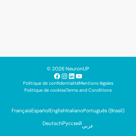
© 2026 NeuronUP
Facebook
Instagram
LinkedIn
YouTube
Politique de confidentialité
Mentions légales
Politique de cookies
Terms and Conditions
Français
Español
English
Italiano
Português (Brasil)
Deutsch
Русский
عربي