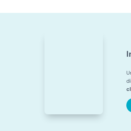
I
U
d
c