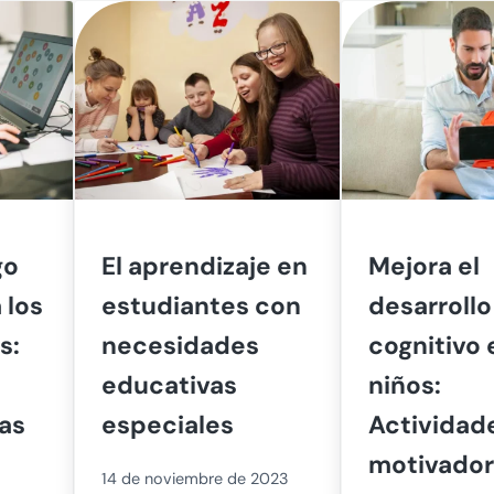
go
El aprendizaje en
Mejora el
 los
estudiantes con
desarrollo
s:
necesidades
cognitivo 
educativas
niños:
ras
especiales
Actividad
motivado
14 de noviembre de 2023