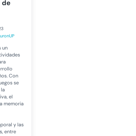
s de
23
uronUP
s un
tividades
ara
rrollo
ños. Con
juegos se
 la
va, el
la memoria
poral y las
s, entre