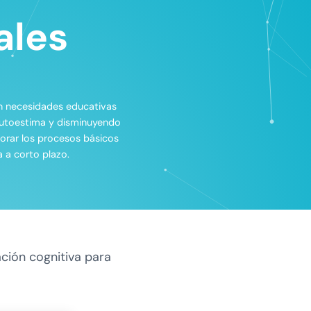
ales
on necesidades educativas
autoestima y disminuyendo
jorar los procesos básicos
 a corto plazo.
ción cognitiva para