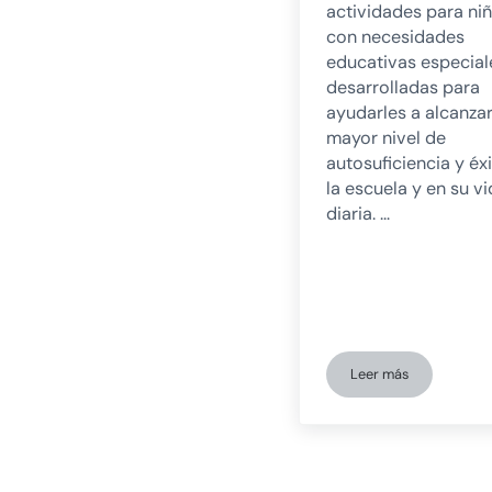
actividades para ni
con necesidades
educativas especial
desarrolladas para
ayudarles a alcanza
mayor nivel de
autosuficiencia y éx
la escuela y en su v
diaria. …
Leer más
7+1 actividades p