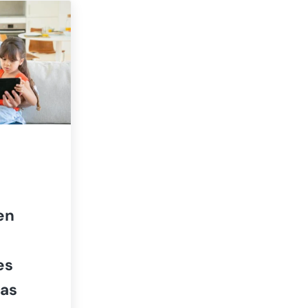
en
es
ras