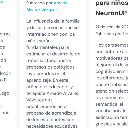
para niño
UP
Publicado por
Amado
Alvarez Vázquez
NeuronUP
La influencia de la familia
21 de abril de 20
y de las personas que se
letras
interrelacionen con los
Publicado por
Ne
ra
niños serán
Hoy os traemo
 de
fundamentales para
conjunto de ac
la
estimular el desarrollo de
motivadoras p
ión
todas las funciones y
mejorar el desa
o
procesos psicológicos
cognitivo en ni
glotón
involucrados en el
los diferentes 
o El
aprendizaje. En este
puede trabajar:
artículo el educador y
atención selecti
juego
terapista Amado Álvarez
razonamiento, 
Vázquez nos
semántica, el
l
adentraremos en el
vocabulario, la
moria
proceso de aprendizaje
estimación tem
de los estudiantes con
gnosias visuale
necesidades educativas