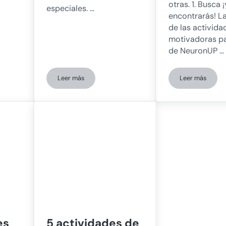
otras. 1. Busca ¡
especiales. …
encontrarás! L
de las activida
motivadoras pa
de NeuronUP …
Leer más
Leer más
e letras para los más pequeños: El pequeño glotón de letras
El aprendizaje en estudiantes con necesidades educa
Mejora el d
es
5 actividades de