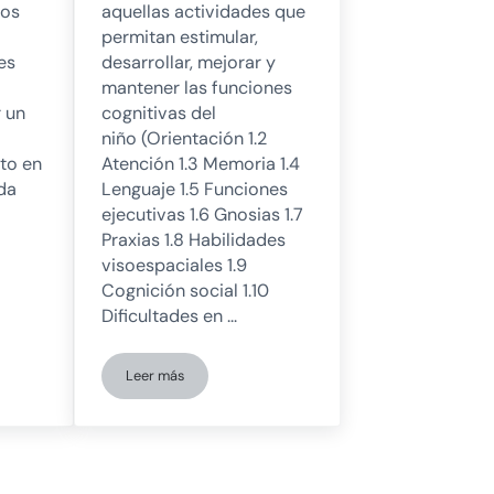
ños
aquellas actividades que
permitan estimular,
es
desarrollar, mejorar y
mantener las funciones
r un
cognitivas del
niño (Orientación 1.2
ito en
Atención 1.3 Memoria 1.4
ida
Lenguaje 1.5 Funciones
ejecutivas 1.6 Gnosias 1.7
Praxias 1.8 Habilidades
visoespaciales 1.9
Cognición social 1.10
Dificultades en …
Leer más
ara niños con necesidades educativas especiales
5 actividades de estimulación cognitiva para niños 