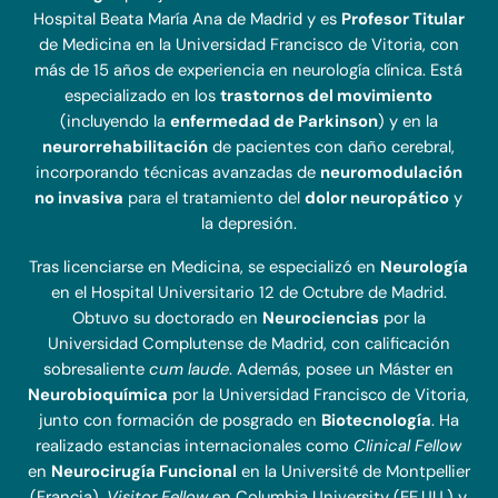
Hospital Beata María Ana de Madrid y es
Profesor Titular
de Medicina en la Universidad Francisco de Vitoria, con
más de 15 años de experiencia en neurología clínica. Está
especializado en los
trastornos del movimiento
(incluyendo la
enfermedad de Parkinson
) y en la
neurorrehabilitación
de pacientes con daño cerebral,
incorporando técnicas avanzadas de
neuromodulación
no invasiva
para el tratamiento del
dolor neuropático
y
la depresión.
Tras licenciarse en Medicina, se especializó en
Neurología
en el Hospital Universitario 12 de Octubre de Madrid.
Obtuvo su doctorado en
Neurociencias
por la
Universidad Complutense de Madrid, con calificación
sobresaliente
cum laude
. Además, posee un Máster en
Neurobioquímica
por la Universidad Francisco de Vitoria,
junto con formación de posgrado en
Biotecnología
. Ha
realizado estancias internacionales como
Clinical Fellow
en
Neurocirugía Funcional
en la Université de Montpellier
(Francia),
Visitor Fellow
en Columbia University (EE.UU.) y