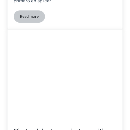
primero en aplicar …
Read more
Ensayo aleatorizado, triple ciego y controlado en paralelo de