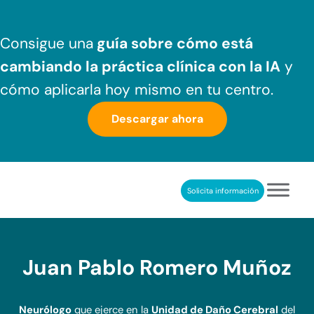
Saltar al contenido principal
Skip to header right navigation
Skip to after header navigation
Skip to site footer
Consigue una
guía sobre cómo
está
cambiando la práctica clínica
con la IA
y
cómo aplicarla hoy mismo en tu centro.
Descargar ahora
Solicita información
NeuronUP
REHABILITACIÓN COGNITIVA PROFESIONAL
Juan Pablo Romero Muñoz
Neurólogo
que ejerce en la
Unidad de Daño Cerebral
del