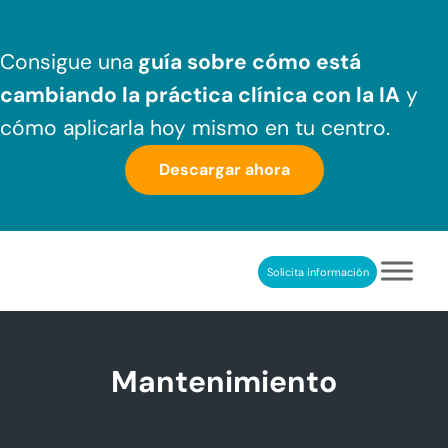
Saltar al contenido principal
Skip to header right navigation
Skip to after header navigation
Skip to site footer
Consigue una
guía sobre cómo
está
cambiando la práctica clínica
con la IA
y
cómo aplicarla hoy mismo en tu centro.
Descargar ahora
Solicita información
NeuronUP
REHABILITACIÓN COGNITIVA PROFESIONAL
Mantenimiento