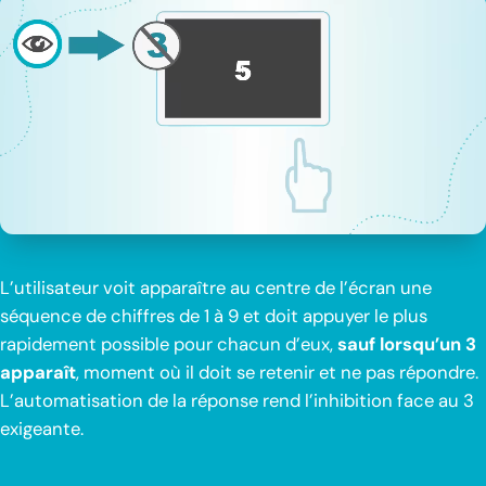
L’utilisateur voit apparaître au centre de l’écran une
séquence de chiffres de 1 à 9 et doit appuyer le plus
rapidement possible pour chacun d’eux,
sauf lorsqu’un 3
apparaît
, moment où il doit se retenir et ne pas répondre.
L’automatisation de la réponse rend l’inhibition face au 3
exigeante.