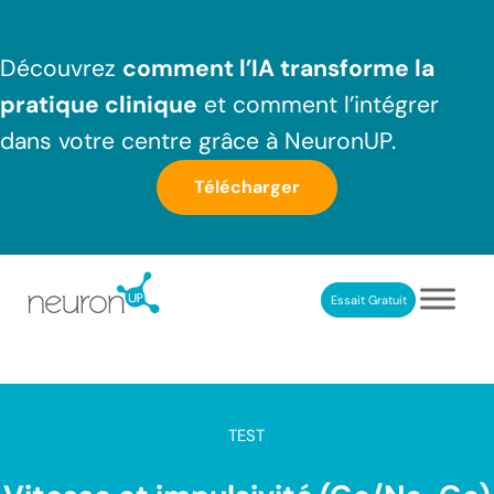
Passer au contenu principal
Skip to header right navigation
Skip to after header navigation
Skip to site footer
Découvrez
comment l’IA transforme la
pratique clinique
et comment l’intégrer
dans votre centre grâce à NeuronUP.
Télécharger
Essait Gratuit
NeuronUP France
Outil professionnel de neurorééducation
TEST