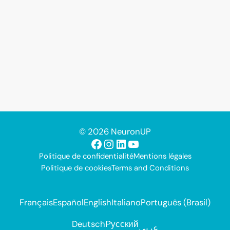
© 2026 NeuronUP
Facebook
Instagram
LinkedIn
YouTube
Politique de confidentialité
Mentions légales
Politique de cookies
Terms and Conditions
Français
Español
English
Italiano
Português (Brasil)
Deutsch
Русский
عربي