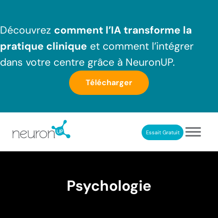
Passer au contenu principal
Skip to header right navigation
Skip to after header navigation
Skip to site footer
Découvrez
comment l’IA transforme la
pratique clinique
et comment l’intégrer
dans votre centre grâce à NeuronUP.
Télécharger
Essait Gratuit
NeuronUP France
Outil professionnel de neurorééducation
Psychologie