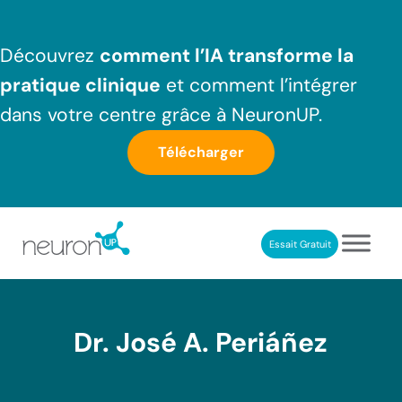
Passer au contenu principal
Skip to header right navigation
Skip to after header navigation
Skip to site footer
Découvrez
comment l’IA transforme la
pratique clinique
et comment l’intégrer
dans votre centre grâce à NeuronUP.
Télécharger
Essait Gratuit
NeuronUP France
Outil professionnel de neurorééducation
Dr. José A. Periáñez