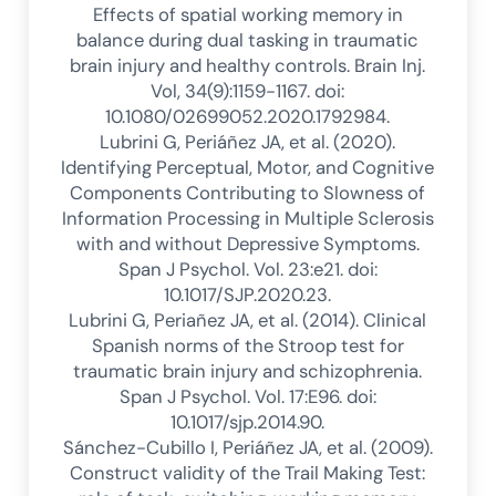
Effects of spatial working memory in
balance during dual tasking in traumatic
brain injury and healthy controls. Brain Inj.
Vol, 34(9):1159-1167. doi:
10.1080/02699052.2020.1792984.
Lubrini G, Periáñez JA, et al. (2020).
Identifying Perceptual, Motor, and Cognitive
Components Contributing to Slowness of
Information Processing in Multiple Sclerosis
with and without Depressive Symptoms.
Span J Psychol. Vol. 23:e21. doi:
10.1017/SJP.2020.23.
Lubrini G, Periañez JA, et al. (2014). Clinical
Spanish norms of the Stroop test for
traumatic brain injury and schizophrenia.
Span J Psychol. Vol. 17:E96. doi:
10.1017/sjp.2014.90.
Sánchez-Cubillo I, Periáñez JA, et al. (2009).
Construct validity of the Trail Making Test: