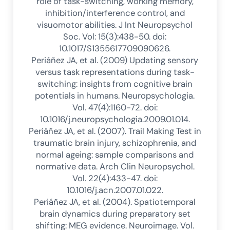
role of task-switching, working memory,
inhibition/interference control, and
visuomotor abilities. J Int Neuropsychol
Soc. Vol: 15(3):438-50. doi:
10.1017/S1355617709090626.
Periáñez JA, et al. (2009) Updating sensory
versus task representations during task-
switching: insights from cognitive brain
potentials in humans. Neuropsychologia.
Vol. 47(4):1160-72. doi:
10.1016/j.neuropsychologia.2009.01.014.
Periáñez JA, et al. (2007). Trail Making Test in
traumatic brain injury, schizophrenia, and
normal ageing: sample comparisons and
normative data. Arch Clin Neuropsychol.
Vol. 22(4):433-47. doi:
10.1016/j.acn.2007.01.022.
Periáñez JA, et al. (2004). Spatiotemporal
brain dynamics during preparatory set
shifting: MEG evidence. Neuroimage. Vol.