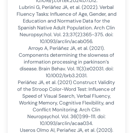
10.1016/j.cortex.2024.07.012.
Lubrini G, Periáñez JA, et al. (2022). Verbal
Fluency Tasks: Influence of Age, Gender, and
Education and Normative Data for the
Spanish Native Adult Population. Arch Clin
Neuropsychol. Vol. 23;37(2):365-375. doi:
10.1093/arclin/acab056.
Arroyo A, Periáñez JA, et al. (2021).
Components determining the slowness of
information processing in parkinson’s
disease. Brain Behav. Vol. 11(3):e02031. doi:
10.1002/brb3.2031.
Periáñez JA, et al. (2021) Construct Validity
of the Stroop Color-Word Test: Influence of
Speed of Visual Search, Verbal Fluency,
Working Memory, Cognitive Flexibility, and
Conflict Monitoring. Arch Clin
Neuropsychol. Vol. 36(1):99-111. doi:
10.1093/arclin/acaa034.
Useros Olmo AI, Periañez JA, et al. (2020).