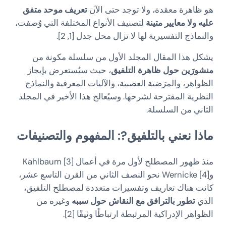
هو ظاهرة معقدة، ولا توجد حتى الآن
تعريف موحد متفق
عليه ولا معايير متينة
لتصنيف الأنواع المختلفة التي وُصفت،
والنماذج التفسيرية لها لا تزال محل جدل [1, 2].
يشكل هذا المقال المجلد الأول من سلسلة مكونة من
منشورَين حول ظاهرة التلفيق
، حيث سيُستعرض بإيجاز
الظواهر، والمرَضية العصبية، والآليات المعرفية والنماذج
النظرية المقترحة لشرحها. وسيُعالج هذا الأخير في المجلد
الثاني من السلسلة.
ماذا نعني بالتلفيق?: المفهوم والتصنيفات
منذ ظهور المصطلح لأول مرة في أعمال Kahlbaum [3]
وWernicke [4] نحو النصف الثاني من القرن التاسع عشر،
كانت هناك تعاريف وتفسيرات متعددة لمصطلح التلفيق،
الذي
تطور بالترافق مع النقاش حول سببه
وغيره من
الظواهر الإدراكية المرتبطة ارتباطًا وثيقًا [2].