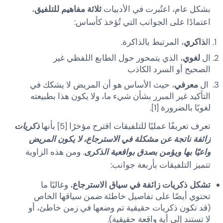
بشكل عام، اعتُبرت في الأدبيات
ثلاثة مفاهيم للتلفيق
،
اعتمادًا على الجوانب التي تُؤخذ كأساس:
ال
ذاكري
، المرتبط بالذاكرة.
ال
لغوي
، الذي يتمحور حول الطابع اللفظي غير
الصحيح أو السرد الكاذب
ال
معرفي
، حيث الأساس هو أن المريض لا يشكك في
التأكيد غير المبرر بشأن شيء ما، ولا يكون هذا بطبيعته
لغويًا بالضرورة [1].
تعرف تعريفًا عمليًا للتلفيقات اقترح مؤخرًا [5] بأنها
ذكريات
زائفة ناتجة عن مشكلة في الاسترجاع، لا يكون المريض
واعيًا بها ويؤمن بصدق بواقعية الذكرى
. ومن هذه الزاوية
تتميز التلفيقات بأربعة جوانب:
تشكل ذكريات زائفة في سياق الاسترجاع
، وغالبًا ما
تحتوي أيضًا على تفاصيل خاطئة ضمن سياقها الخاص
(قد تكون ذكريات حقيقية تم وضعها في زمن خاطئ، أو
لا تستند إلى أية واقعة حقيقية).