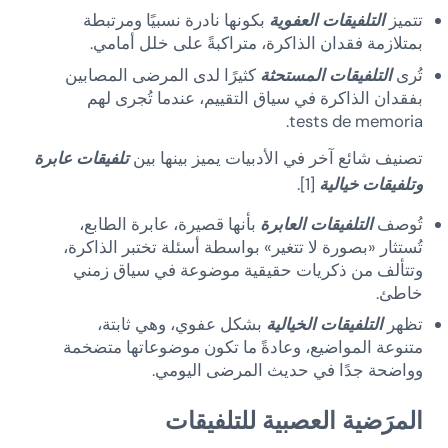
تتميز
التلفيقات العفوية
بكونها نادرة نسبيًا ومرتبطة
بمتلازمة فقدان الذاكرة، متراكبةً على خلل أمامي.
تُرى
التلفيقات المستحثة
كثيرًا لدى المرضى المصابين
بفقدان الذاكرة في سياق التقييم، عندما تُجرى لهم
tests de memoria.
تصنيف شائع آخر في الأدبيات يميز بينها بين
تلفيقات عابرة
وتلفيقات خيالية
[1].
تُوصف
التلفيقات العابرة
بأنها قصيرة، عابرة الطابع،
تُستثار «بصورة لا تتغير» بواسطة أسئلة تختبر الذاكرة،
وتتألف من ذكريات حقيقية موضوعة في سياق زمني
خاطئ.
تظهر
التلفيقات الخيالية
بشكل عفوي، وهي ثابتة،
متنوعة المواضيع، وعادةً ما تكون موضوعاتها متضخمة
وواضحة جدًا في حديث المرضى اليومي.
المرَضية العصبية للتلفيقات