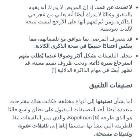
لا تحدث عن عمد
، إذ إن المريض لا يدرك أنه يقوم
بالتلفيق وغالبًا لا يدرك أيضًا أنه يعاني من عجز في
الذاكرة، ومن ثَم يُفهم أنها على الأرجح ليست نتيجة
لآليات تعويضية.
قد يتصرف المرضى بما يتوافق مع تلفيقاتهم
، مما
يعكس اعتقادًا حقيقيًا في صحة الذكرى الكاذبة
.
تتجلى التلفيقات
بشكل أكثر وضوحًا عندما يُطلب منهم
استرجاع سيرة ذاتية
، وتحت ظروف تقييم معينة، قد
تظهر أيضًا في مهام الذاكرة الدلالية [1]
تصنيفات التلفيق
أما بشأن
تصنيفها
إلى أنواع مختلفة، فكانت هناك مقترحات
متعددة أيضًا. أحد التصنيفات المقبول على نطاق واسع حاليًا
هو الذي طرحه Kopelman [6]، والذي يميز التلفيقات تبعًا
للطريقة التي تنشأ بها، مقسمًا إياها إلى
تلفيقات عفوية
وتلفيقات مستحثة
.