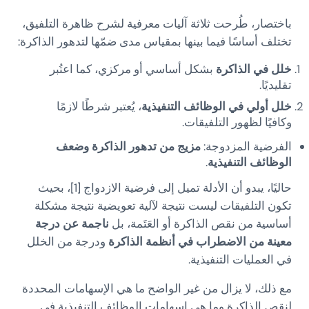
باختصار، طُرحت ثلاثة آليات معرفية لشرح ظاهرة التلفيق،
تختلف أساسًا فيما بينها بمقياس مدى ضمّها لتدهور الذاكرة:
خلل في الذاكرة
بشكل أساسي أو مركزي، كما اعتُبر
تقليديًا.
خلل أولي في الوظائف التنفيذية
، يُعتبر شرطًا لازمًا
وكافيًا لظهور التلفيقات.
الفرضية المزدوجة:
مزيج من تدهور الذاكرة وضعف
الوظائف التنفيذية
.
حاليًا، يبدو أن الأدلة تميل إلى فرضية الازدواج [1]، بحيث
تكون التلفيقات ليست نتيجة لآلية تعويضية نتيجة مشكلة
أساسية من نقص الذاكرة أو العَتَمة، بل
ناجمة عن درجة
معينة من الاضطراب في أنظمة الذاكرة
ودرجة من الخلل
في العمليات التنفيذية.
مع ذلك، لا يزال من غير الواضح ما هي الإسهامات المحددة
لنقص الذاكرة وما هي إسهامات الوظائف التنفيذية في