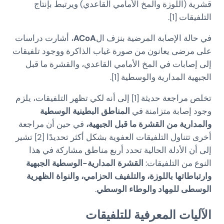
قشرية (اللوزة والمخ الأمامي القاعدي) ويرتبط بإنتاج
التلفيقات [1].
في حالة الإصابة المرضية بنزف ال
ACoA
، أشارت دراسات
على مرضى يعانون من صورة غياب الذاكرة ووجود تلفيقات
إلى إصابات في المخ الأمامي القاعدي، والقشرة ما قبل
الجبهية المدارية والوسطية [1].
تخلص مراجعة حديثة [1] إلى أنه لكي تظهر التلفيقات، يلزم
وجود إصابة متزامنة في
المناطق البطينية الوسطية
والمدارية من القشرة ما قبل الجبهية،
في حين أن مراجعة
أخرى تتناول التلفيقات العفوية بشكل أكثر تحديدًا [2] تشير
إلى أن الأدلة الحالية تحدد أربع مناطق مشاركة في هذا
النوع من التلفيقات:
القشرة المدارية-الوسطية الجبهية
وارتباطاتها باللوزة، والتلفيف الحزامي، والنواة الظهرية
الوسطى للمِهاد والوطاء الوسطي
.
الآليات المعرفية للتلفيقات