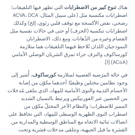
هناك
تنوع كبير من الاضطرابات
التي تظهر فيها التلفيقات؛
اضطرابات مكتسبة مثل (على سبيل المثال، ACVA، DCA
رضحي، نقص الأكسجة مع توقف قلبي رئوي، إلخ) وكذلك
اضطرابات تنكسية (الخرف) أو حتى في حالات نفسية مثل
الفصام وغيره من الذُهانات. ومع ذلك، الاضطرابان
النموذجيان اللذان تُلاحظ فيهما التلفيقات هما متلازمة
كورساكوف والنزف جراء تمزق الشريان الوصلي الأمامي
(ACoA) [1].
في حالة المرَضية العصبية لمتلازمة
كورساكوف
، أُشير إلى
وجود نظامين مختلين وظيفيًا: أحدهما مكوّن من إصابة
الأجسام الثديية والنوى الأمامية للمِهاد، الذي يتلقى مُدخلات
من الحصين عبر الفورنيكس ويرتبط بالنسيان الشديد
المميز للاضطراب؛ والنظام الآخر المختلّ مكوّن من
اضطراب النوى الظهرية الوسطى للمِهاد، التي تحافظ على
اتصالات ثنائية الاتجاه مع المناطق الوسطية والمدارية من
القشرة ما قبل الجبهية، وتتلقى مدخلات قشرية وتحت