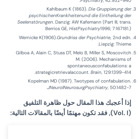
Psychiatry
, 42:932-940.
Kahlbaum K (1863).
Die Gruppierung
der
psychischenKrankheitenund die Eintheilung der
Seelenstörungen
. Danzig: AW Kafemann (Part III, trans.
Berrios GE,
Hist
Psychiatry
1996; 7:167181.)
Wernicke K(1906).
Grundriss
der
Psychiatrie
, 2nd edn.
Liepzig: Thieme.
Gilboa A, Alain C, Stuss DT, Melo B, Miller S, Moscovitch
M. (2006). Mechanisms of
spontaneousconfabulations: a
strategicretrievalaccount.
Brain
, 129:1399-414.
Kopelman MD (1987). Twotypes of confabulation.
JNeurolNeurosurgPsychiatry
, 50:1482-7.
إذا أعجبك هذا المقال حول ظاهرة التلفيق
(Vol. I), فقد تكون مهتمًا أيضًا بالمقالات التالية: